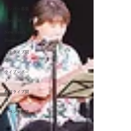
メンバー募集
1day体験
New Year's
Blessings
自主ライブ関
連
ライブレポー
ト
配信ライブ関
連
イベント出演