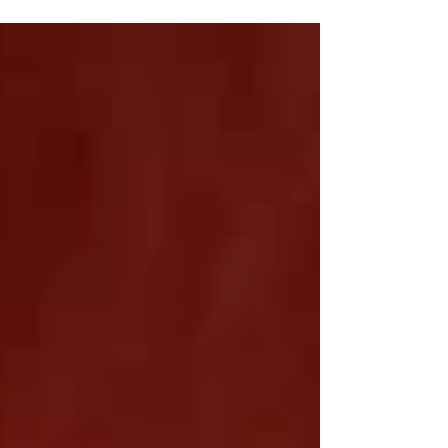
から出て来られる お客さんたちも。 あちこちか
ら、 『ありがとう』 『ありがとう』の声。 ハイタ
ッチが止まらない。 多くの方が、 マスクをしてい
るのに、 触れ合いが止まらない。 『来年も来て
ね。』 『7年前の コンサートにも来たの。 私たち
が生きている間に、 また帰ってきてね。』 （ご年
配の方） 『7年前に来てから、 ずっとファンで
す。 今はライブ配信があるから、 とても近くに感
じてます。』 （配信を見てくだっていた！） 言葉
にならない 優しさが溢れていて、 今も心が震えて
います。 繋いでくださった Ezon music の新田さ
ん、 しんたさん 1年以上も前に、 連絡をくださっ
て、 道を開いてくださった 鹿部教育委員会の佐々
木さん 朝から晩まで、 裏も表も、全てを把握して
整えてくださった 鹿部教育委員会の清水さん 木村
さんや、 あずみさんも、、 全力で迎え、 支えてく
ださった、 チーム鹿部の皆さん。 こんなに 良くし
て頂いて、 どの様にして、 お返