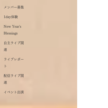
メンバー募集
1day体験
New Year's
Blessings
自主ライブ関
連
ライブレポー
ト
配信ライブ関
連
イベント出演