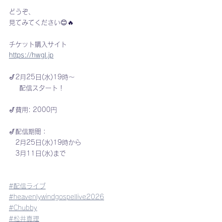
どうぞ、
見てみてください😊🔥
チケット購入サイト
https://hwgl.jp
🎷2月25日(水)19時〜
　  配信スタート！
🎷費用: 2000円
🎷配信期間：
　2月25日(水)19時から
　3月11日(水)まで
#配信ライブ
#heavenlywindgospellive2026
#Chubby
#松井真理