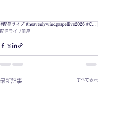
#配信ライブ #heavenlywindgospellive2026 #Chubby #松井真理 #変わらないもの #本日スタート
配信ライブ関連
すべて表示
最新記事