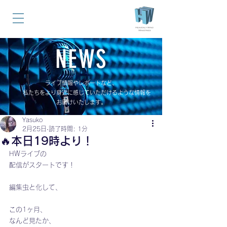
NEWS
ライブ情報やレポートなど、
私たちをより身近に感じていただけるような情報を
お届けいたします。
Yasuko
2月25日
読了時間: 1分
🔥本日19時より！
HWライブの
配信がスタートです！
編集虫と化して、
この1ヶ月、
なんど見たか、