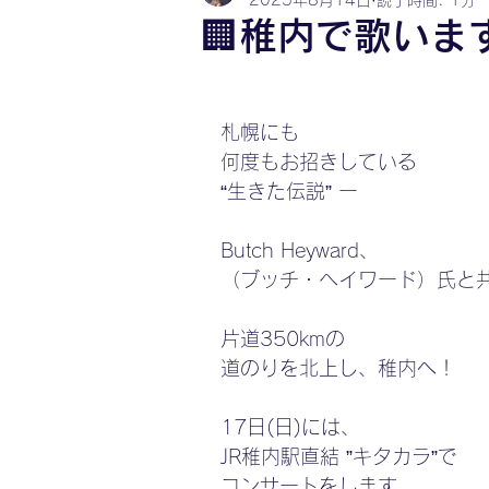
2025年8月14日
読了時間: 1分
🏢稚内で歌いま
札幌にも
何度もお招きしている
“生きた伝説” ー
Butch Heyward、
（ブッチ・ヘイワード）氏と
片道350kmの
道のりを北上し、稚内へ！
17日(日)には、
JR稚内駅直結 ”キタカラ”で
コンサートをします。