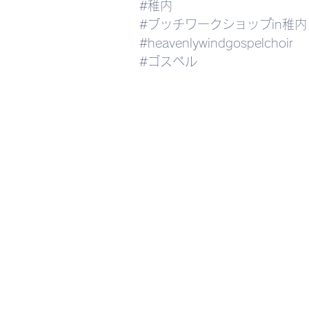
#稚内
#ブッチワークショップin稚内
#heavenlywindgospelchoir
#ゴスペル