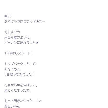
栗沢
夕やけ小やけまつり 2025ー
それまでの
雨空が嘘のように、
ピーカンに晴れました☀️
13時からスタート！
トップバッターとして、
心をこめて、
3曲歌ってきました！
札幌から足を伸ばして、
来てくださった方、
もっと聞きたかったー！と
嬉しい声を