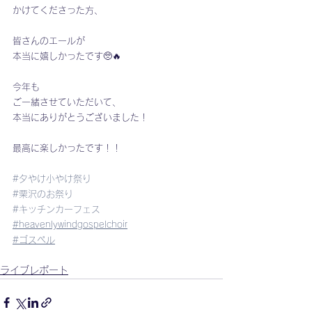
かけてくださった方、
皆さんのエールが
本当に嬉しかったです🥺🔥
今年も
ご一緒させていただいて、
本当にありがとうございました！
最高に楽しかったです！！
#夕やけ小やけ祭り
#栗沢のお祭り
#キッチンカーフェス
#heavenlywindgospelchoir
#ゴスペル
ライブレポート