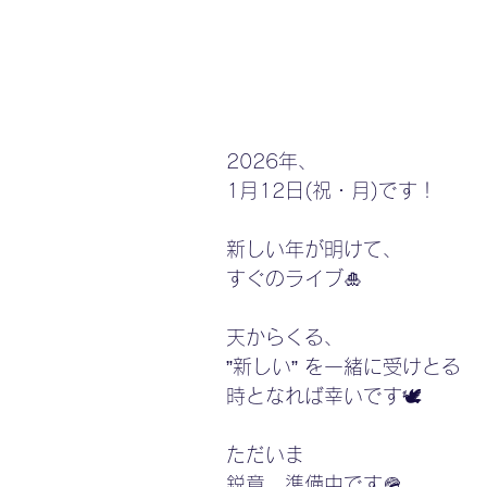
 2026年、
 1月12日(祝・月)です！
 新しい年が明けて、
 すぐのライブ🎍
 天からくる、
 ”新しい” を一緒に受けとる
 時となれば幸いです🕊️
 ただいま
 鋭意、準備中です🪖 ⁡