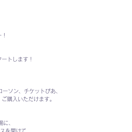
ー！
タートします！
、ローソン、チケットぴあ、
、ご購入いただけます。
会場に、
ースを開けて、