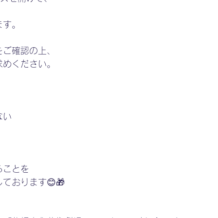
、
ます。
をご確認の上、
求めください。
ない
ることを
ております😊🎁