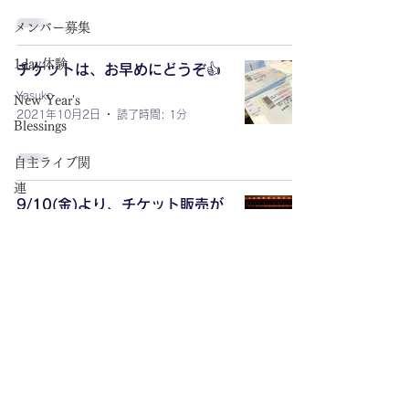
メンバー募集
1day体験
チケットは、お早めにどうぞ👍
Yasuko
New Year's
2021年10月2日
読了時間: 1分
Blessings
自主ライブ関
連
9/10(金)より、チケット販売が
スタートします！
ライブレポー
Yasuko
ト
2021年9月4日
読了時間: 1分
配信ライブ関
連
イベント出演
16
/
18