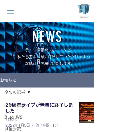
NEWS
ライブ情報やレポートなど、
私たちをより身近に感じていただけるよう
な情報をお届けいたします。
お知らせ
全ての記事
20周年ライブが無事に終了しま
全ての記事
した！
ButchWS
Yasuko
2022年1月5日
読了時間: 1分
感染対策