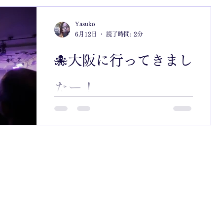
Yasuko
6月12日
読了時間: 2分
🐙大阪に行ってきまし
たー！
動画は、 今年1月、私たちのライブに
ゲストとして来てくれた、 ちゃび&ま
りが奏でた "きさらぎ" という曲。 ちゃ
び＆まり、 そして、私たちが とても
親しくしていた、 ゴスペルシンガー
Natsukiが 生前、よく歌っていた曲。
彼女が人生最後に歌った 大阪の地で、
みんなで集まり、 Natsukiを想い、 感
謝し、歌いました。 ちゃび&まり、 そ
して、主催者である 夏子さんから溢れ